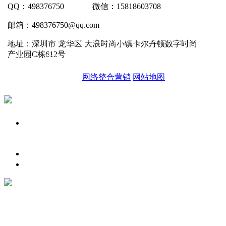
QQ：498376750 微信：15818603708
邮箱：498376750@qq.com
Copyright © 2016 深圳亮点工业设计公司,All Rights Resered.
地址：深圳市 龙华区 大浪时尚小镇卡尔丹顿数字时尚
产业园C栋612号
公司地址：广东省深圳市福田区车公庙泰然科技园202栋407 电话：07
技术支持：橙速科技 |
网络整合营销
网站地图
15818603708
在线留言
发送邮件